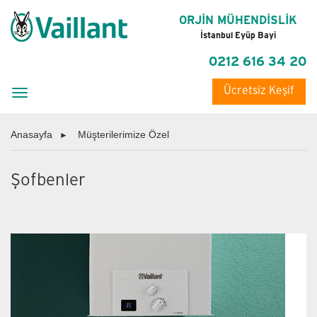
ORJİN MÜHENDİSLİK
İstanbul Eyüp Bayi
0212 616 34 20
Ücretsiz Keşif
Toggle
navigation
Anasayfa
Müşterilerimize Özel
Şofbenler