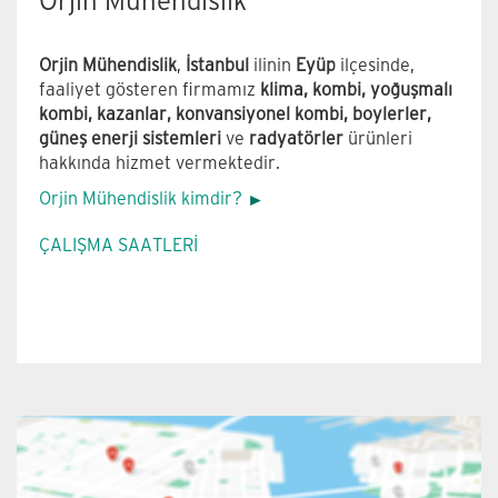
Orjin Mühendislik
turboMAG Şofben ürün özelliklerimiz
Orjin Mühendislik
,
İstanbul
ilinin
Eyüp
ilçesinde,
faaliyet gösteren firmamız
klima, kombi, yoğuşmalı
kombi, kazanlar, konvansiyonel kombi, boylerler,
güneş enerji sistemleri
ve
radyatörler
ürünleri
hakkında hizmet vermektedir.
Orjin Mühendislik kimdir?
ÇALIŞMA SAATLERİ