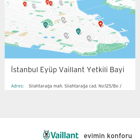
İstanbul Eyüp Vaillant Yetkili Bayi
Adres:
Silahtarağa mah. Silahtarağa cad. No:125/Bo /
Eyüp / İstanbul
Telefon:
0212 616 34 20
Gsm:
0541 434 43 77
Faks:
0212 417 86 23
E-Mail:
info@orjinmuhendislik.com
evimin konforu