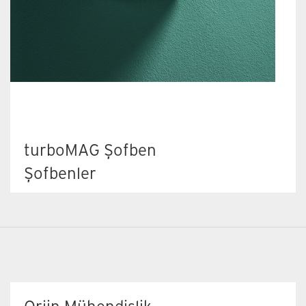
turboMAG Şofben
Şofbenler
12 ve 14 lt kapasite seçeneği
Minumum çalışma su debisi 2,7 lt/dk olup 60
C ye varan su sıcaklığı sağlar
Küçük ölçüler ve kompakt tasarım
LPG'ye dönüşüm imkanı